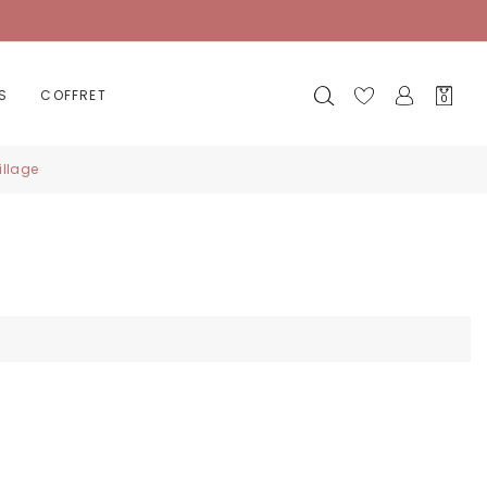
Mon
S
COFFRET
0
panier
llage