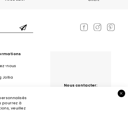
formations
tez-nous
g Jollia
Nous contacter:
 et retours
contact@jollia.fr
 personnalisés
s légales
us pourrez à
ons, veuillez
GV