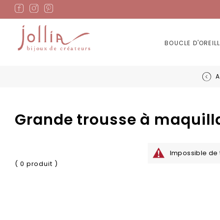
Allez
au
contenu
BOUCLE D'OREILL
A
Grande trousse à maquill
Impossible de 
( 0 produit )