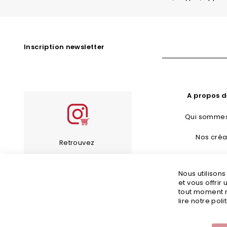
Inscription newsletter
A propos d
Qui sommes
Nos créa
Retrouvez
Bijoux Fan
les bijoux de notre
Nous utilison
Guide d’en
compte Instagram
et vous offrir
tout moment m
Guide des 
lire notre poli