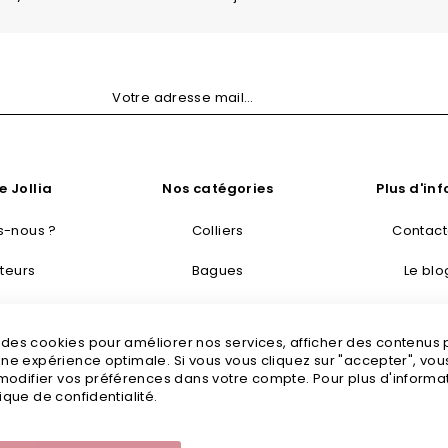
e Jollia
Nos catégories
Plus d'in
-nous ?
Colliers
Contac
teurs
Bagues
Le blo
taisie
Bracelets
Livraisons
s des cookies pour améliorer nos services, afficher des contenus
tretien
Boucles d’oreilles
Mention
 une expérience optimale. Si vous vous cliquez sur "accepter", vo
odifier vos préférences dans votre compte. Pour plus d'informati
tailles
Bijoux fantaisie
C
tique de confidentialité.