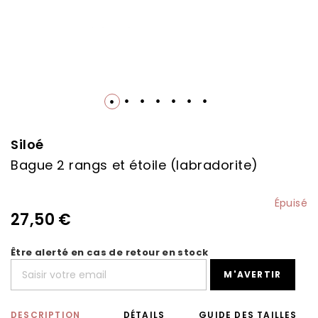
Skip
to
the
Siloé
beginning
Bague 2 rangs et étoile (labradorite)
of
the
images
Épuisé
gallery
27,50 €
Être alerté en cas de retour en stock
M'AVERTIR
DESCRIPTION
DÉTAILS
GUIDE DES TAILLES