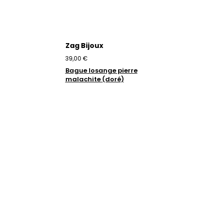
Zag Bijoux
39,00 €
Bague losange pierre
malachite (doré)
Trustpilot