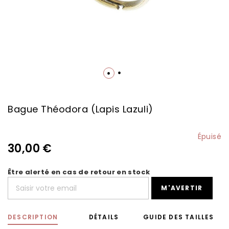
Skip
to
the
Bague Théodora (Lapis Lazuli)
beginning
of
the
Épuisé
images
30,00 €
gallery
Être alerté en cas de retour en stock
M'AVERTIR
DESCRIPTION
DÉTAILS
GUIDE DES TAILLES