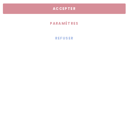
ACCEPTER
PARAMÈTRES
REFUSER
Mentions légales
© 2020 - Jollia x
Comaite