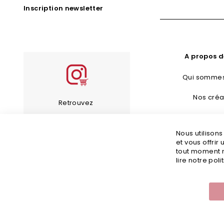
Inscription newsletter
A propos d
Qui sommes
Nos créa
Retrouvez
Bijoux Fan
les bijoux de notre
Nous utilison
Guide d’en
compte Instagram
et vous offrir
tout moment m
Guide des 
lire notre poli