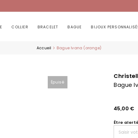
E
COLLIER
BRACELET
BAGUE
BIJOUX PERSONNALISÉ
Accueil
Bague Ivana (orange)
Christel
Épuisé
Bague I
45,00 €
Être alert