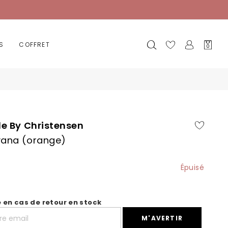
Mon
S
COFFRET
0
panier
le By Christensen
vana (orange)
Épuisé
é en cas de retour en stock
M'AVERTIR