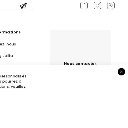
formations
tez-nous
g Jollia
Nous contacter:
 et retours
contact@jollia.fr
 personnalisés
s légales
us pourrez à
ons, veuillez
GV