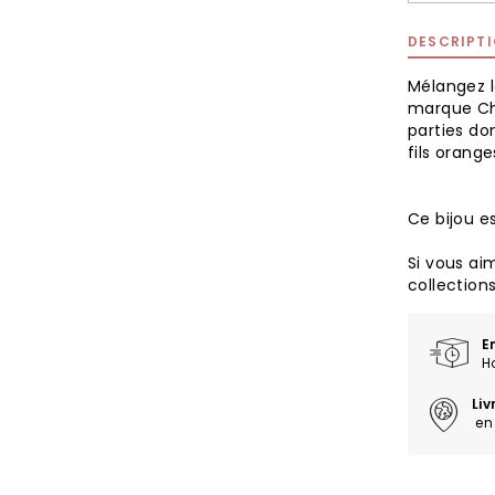
DESCRIPT
Mélangez l
marque Chr
parties do
fils orange
Ce bijou es
Si vous aim
collection
E
H
Li
en 