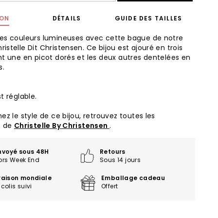
ION
DÉTAILS
GUIDE DES TAILLES
es couleurs lumineuses avec cette bague de notre
istelle Dit Christensen. Ce bijou est ajouré en trois
nt une en picot dorés et les deux autres dentelées en
s.
t réglable.
ez le style de ce bijou, retrouvez toutes les
s de
Christelle By Christensen
.
nvoyé sous 48H
Retours
ors Week End
Sous 14 jours
vraison mondiale
Emballage cadeau
colis suivi
Offert