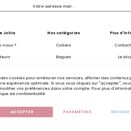
e Jollia
Nos catégories
Plus d'in
-nous ?
Colliers
Contac
teurs
Bagues
Le blo
taisie
Bracelets
Livraisons
s des cookies pour améliorer nos services, afficher des contenus
tretien
Boucles d’oreilles
Mention
 une expérience optimale. Si vous vous cliquez sur "accepter", vo
odifier vos préférences dans votre compte. Pour plus d'informati
tailles
Bijoux fantaisie
C
tique de confidentialité.
ACCEPTER
PARAMÈTRES
REFUSER
Mentions légales
© 2020 - Jollia x
Comaite