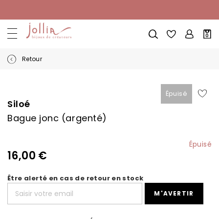
Allez
au
contenu
Mon
0
pani
Retour
Skip
Skip
to
to
Épuisé
the
the
Siloé
end
beginning
Bague jonc (argenté)
of
of
the
the
images
images
Épuisé
gallery
gallery
16,00 €
Être alerté en cas de retour en stock
M'AVERTIR