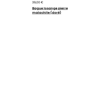
39,00 €
Bague losange pierre
malachite (doré)
Trustpilot