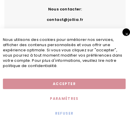
Nous contacter:
contact@jollia.fr
Nous utilisons des cookies pour améliorer nos services,
afficher des contenus personnalisés et vous offrir une
expérience optimale. Si vous vous cliquez sur "accepter",
vous pourrez à tout moment modifier vos préférences dans
votre compte. Pour plus d'informations, veuillez lire notre
politique de confidentialité.
Inscription newsletter
ACCEPTER
PARAMÈTRES
REFUSER
Mentions légales
© 2020 - Jollia x
Comaite