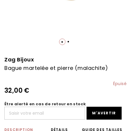
Skip
to
the
Zag Bijoux
beginning
Bague martelée et pierre (malachite)
of
the
images
Épuisé
gallery
32,00 €
Être alerté en cas de retour en stock
M'AVERTIR
DESCRIPTION
DÉTAILS
GUIDE DES TAILLES