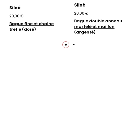
Siloé
Siloé
20,00 €
20,00 €
Bague double anneau
Bague fine et chaine
martelé et maillon
trèfle (doré)
(argenté)
Trustpilot