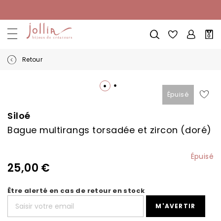
Allez
au
contenu
Mon
0
pani
Retour
Skip
to
Épuisé
Skip
the
to
end
the
Siloé
of
beginning
the
Bague multirangs torsadée et zircon (doré)
of
images
the
gallery
images
Épuisé
gallery
25,00 €
Être alerté en cas de retour en stock
M'AVERTIR