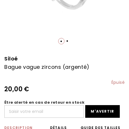
Skip
to
the
Siloé
beginning
Bague vague zircons (argenté)
of
the
images
Épuisé
gallery
20,00 €
Être alerté en cas de retour en stock
M'AVERTIR
DESCRIPTION
DÉTAILS
GUIDE DES TAILLES