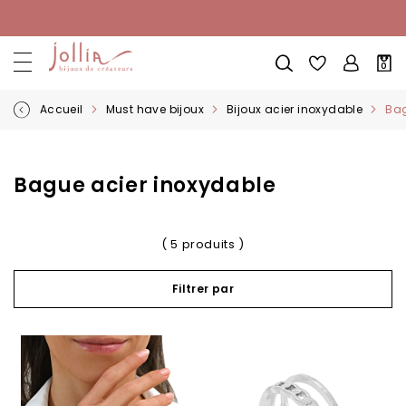
Allez
au
contenu
Mon
0
pani
Accueil
Must have bijoux
Bijoux acier inoxydable
Bag
Bague acier inoxydable
( 5 produits )
Filtrer par