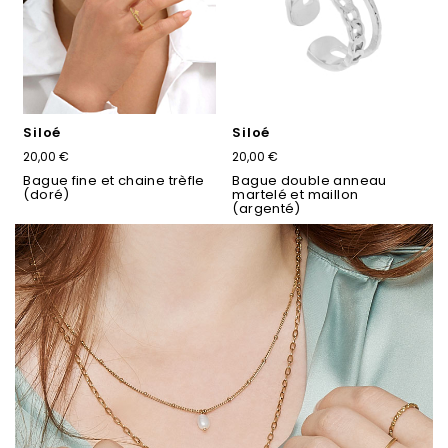
Siloé
Siloé
20,00 €
20,00 €
Bague fine et chaine trèfle
Bague double anneau
(doré)
martelé et maillon
(argenté)