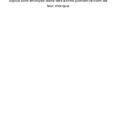
bijoux sont envoyés dans des écrins portant le nom de
leur marque.