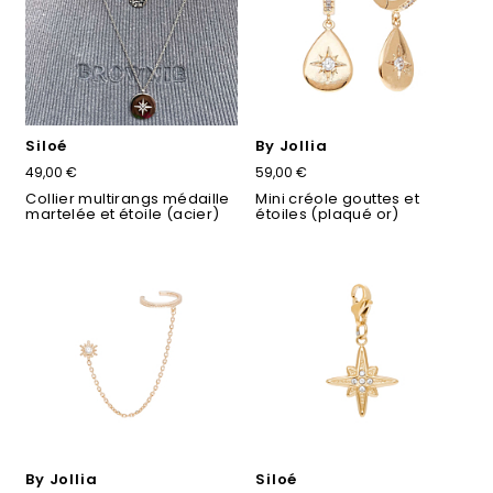
Siloé
By Jollia
49,00 €
59,00 €
Collier multirangs médaille
Mini créole gouttes et
martelée et étoile (acier)
étoiles (plaqué or)
By Jollia
Siloé