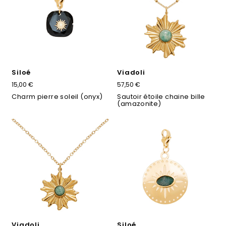
Siloé
Viadoli
15,00 €
57,50 €
Charm pierre soleil (onyx)
Sautoir étoile chaine bille
(amazonite)
Viadoli
Siloé