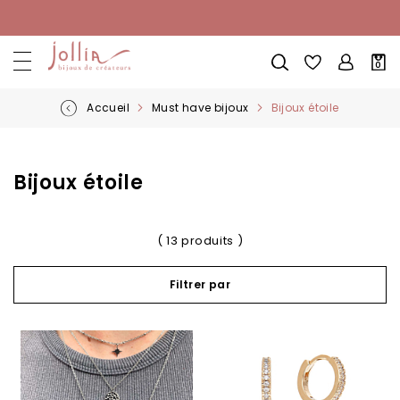
Allez
au
contenu
Mon
0
pani
Accueil
Must have bijoux
Bijoux étoile
Bijoux étoile
( 13 produits )
Filtrer par