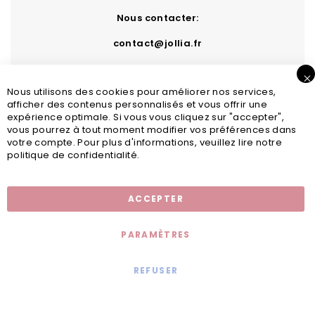
Nous contacter:
contact@jollia.fr
F
Nous utilisons des cookies pour améliorer nos services,
afficher des contenus personnalisés et vous offrir une
expérience optimale. Si vous vous cliquez sur "accepter",
vous pourrez à tout moment modifier vos préférences dans
votre compte. Pour plus d'informations, veuillez lire notre
politique de confidentialité.
Inscription newsletter
ACCEPTER
PARAMÈTRES
REFUSER
Mentions légales
© 2020 - Jollia x
Comaite