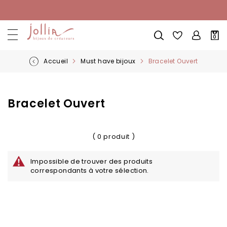
Allez
au
contenu
Mon
0
pani
Accueil
Must have bijoux
Bracelet Ouvert
Bracelet Ouvert
( 0 produit )
Impossible de trouver des produits
correspondants à votre sélection.