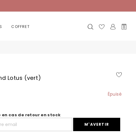
Mon
S
COFFRET
0
panier
d Lotus (vert)
Épuisé
é en cas de retour en stock
M'AVERTIR