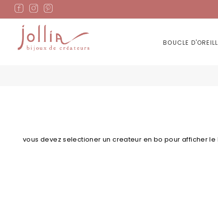
Allez
au
contenu
BOUCLE D'OREILL
Skip
Skip
to
to
the
the
vous devez selectioner un createur en bo pour afficher le
end
beginning
of
of
the
the
images
images
gallery
gallery