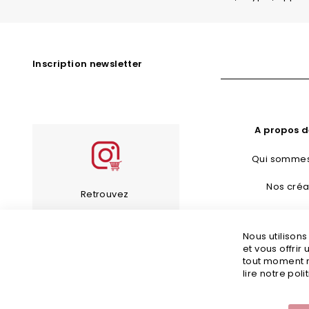
Inscription newsletter
A propos d
Qui sommes
Nos créa
Retrouvez
Bijoux Fan
les bijoux de notre
Nous utilison
Guide d’en
compte Instagram
et vous offrir
tout moment m
Guide des 
lire notre poli