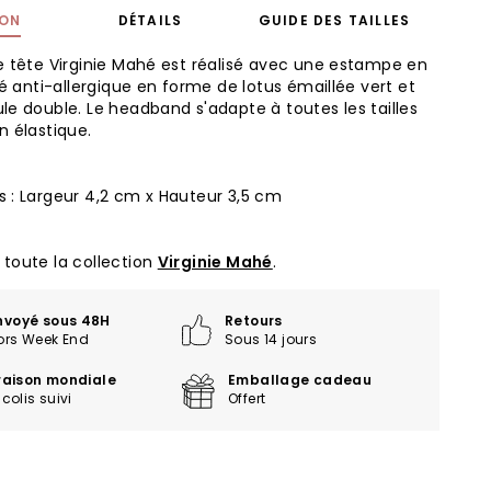
ION
DÉTAILS
GUIDE DES TAILLES
e tête Virginie Mahé est réalisé avec une estampe en
té anti-allergique en forme de lotus émaillée vert et
le double. Le headband s'adapte à toutes les tailles
n élastique.
 : Largeur 4,2 cm x Hauteur 3,5 cm
toute la collection
Virginie Mahé
.
nvoyé sous 48H
Retours
ors Week End
Sous 14 jours
vraison mondiale
Emballage cadeau
colis suivi
Offert