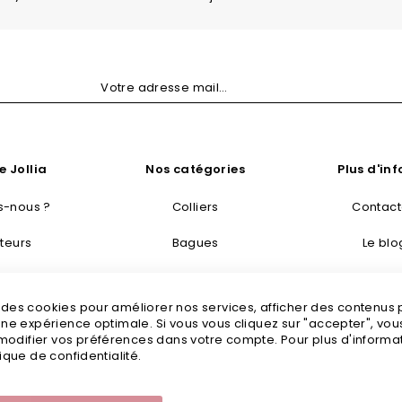
e Jollia
Nos catégories
Plus d'in
-nous ?
Colliers
Contac
teurs
Bagues
Le blo
taisie
Bracelets
Livraisons
s des cookies pour améliorer nos services, afficher des contenus
tretien
Boucles d’oreilles
Mention
 une expérience optimale. Si vous vous cliquez sur "accepter", vo
odifier vos préférences dans votre compte. Pour plus d'informati
tailles
Bijoux fantaisie
C
tique de confidentialité.