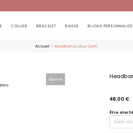
E
COLLIER
BRACELET
BAGUE
BIJOUX PERSONNALISÉ
Accueil
Headband Lotus (vert)
Headban
Épuisé
 bloc
48,00 €
Être alert