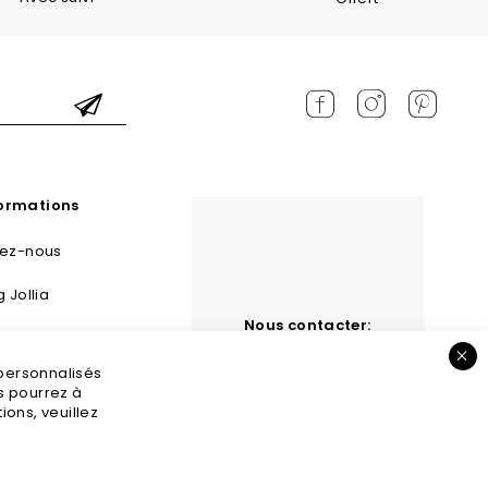
formations
tez-nous
g Jollia
Nous contacter:
 et retours
contact@jollia.fr
 personnalisés
s légales
us pourrez à
ons, veuillez
GV