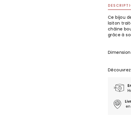
DESCRIPT
Ce bijou d
laiton trai
châine bou
grâce à so
Dimensions
Découvrez 
E
H
Li
en 