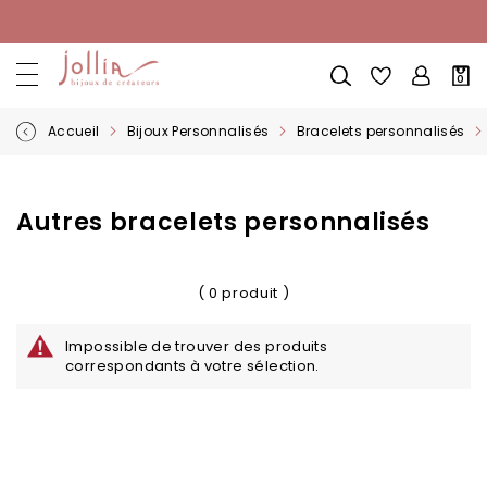
Allez
au
contenu
Mon
0
pani
Accueil
Bijoux Personnalisés
Bracelets personnalisés
Autres bracelets personnalisés
( 0 produit )
Impossible de trouver des produits
correspondants à votre sélection.