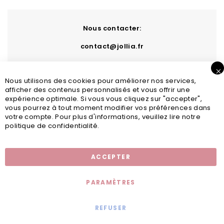
Nous contacter:
contact@jollia.fr
Nous utilisons des cookies pour améliorer nos services,
afficher des contenus personnalisés et vous offrir une
expérience optimale. Si vous vous cliquez sur "accepter",
vous pourrez à tout moment modifier vos préférences dans
votre compte. Pour plus d'informations, veuillez lire notre
politique de confidentialité.
Inscription newsletter
ACCEPTER
PARAMÈTRES
REFUSER
Mentions légales
© 2020 - Jollia x
Comaite