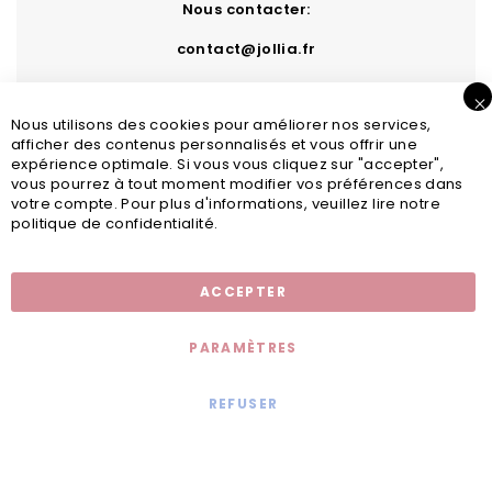
Nous contacter:
contact@jollia.fr
Nous utilisons des cookies pour améliorer nos services,
afficher des contenus personnalisés et vous offrir une
expérience optimale. Si vous vous cliquez sur "accepter",
vous pourrez à tout moment modifier vos préférences dans
votre compte. Pour plus d'informations, veuillez lire notre
politique de confidentialité.
Inscription newsletter
ACCEPTER
PARAMÈTRES
REFUSER
Mentions légales
© 2020 - Jollia x
Comaite