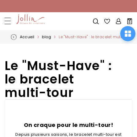
Allez
au
contenu
Mon
0
pani
Accueil
blog
Le "Must-Have" : le bracelet multi-tour
Le "Must-Have" :
le bracelet
multi-tour
On craque pour le multi-tour!
Depuis plusieurs saisons, le
bracelet multi-tour
est