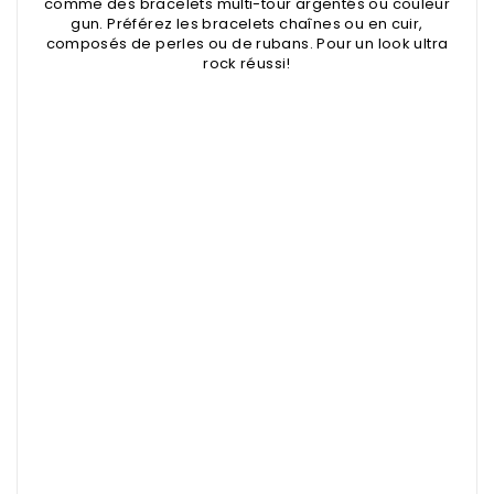
comme des bracelets multi-tour argentés ou couleur
gun. Préférez les bracelets chaînes ou en cuir,
composés de perles ou de rubans. Pour un look ultra
rock réussi!