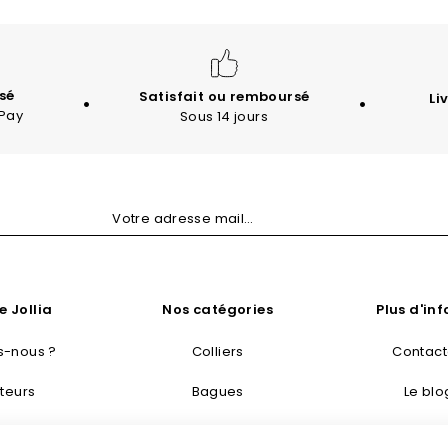
sé
Satisfait ou remboursé
Li
 Pay
Sous 14 jours
e Jollia
Nos catégories
Plus d'in
-nous ?
Colliers
Contac
teurs
Bagues
Le blo
taisie
Bracelets
Livraisons