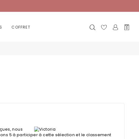
Mon
S
COFFRET
0
panier
eçues, nous
ions 5 à participer à cette sélection et le classement