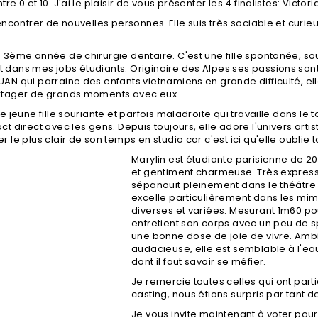
 0 et 10. J'ai le plaisir de vous présenter les 4 finalistes: Victoria,
encontrer de nouvelles personnes. Elle suis très sociable et curieu
n 3ème année de chirurgie dentaire. C'est une fille spontanée, sou
 dans mes jobs étudiants. Originaire des Alpes ses passions sont
UAN qui parraine des enfants vietnamiens en grande difficulté, el
artager de grands moments avec eux.
ne jeune fille souriante et parfois maladroite qui travaille dans le
ct direct avec les gens. Depuis toujours, elle adore l'univers artist
r le plus clair de son temps en studio car c'est ici qu'elle oublie to
Marylin est étudiante parisienne de 2
et gentiment charmeuse. Très expressi
sépanouit pleinement dans le théâtre 
excelle particulièrement dans les mi
diverses et variées. Mesurant 1m60 pou
entretient son corps avec un peu de sp
une bonne dose de joie de vivre. Ambi
audacieuse, elle est semblable à l'e
dont il faut savoir se méfier.
Je remercie toutes celles qui ont part
casting, nous étions surpris par tant 
Je vous invite maintenant à voter pou