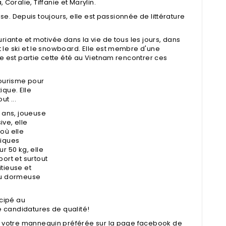
 Coralie, Tiffanie et Marylin.
se. Depuis toujours, elle est passionnée de littérature
riante et motivée dans la vie de tous les jours, dans
 le ski et le snowboard. Elle est membre d'une
le est partie cette été au Vietnam rencontrer ces
 tourisme pour
ique. Elle
ut ...
0 ans, joueuse
ve, elle
où elle
miques
r 50 kg, elle
ort et surtout
tieuse et
au dormeuse
icipé au
de candidatures de qualité!
r votre mannequin préférée sur la
page facebook de