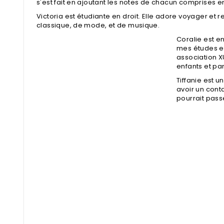
s'est fait en ajoutant les notes de chacun comprises entre
Victoria est étudiante en droit. Elle adore voyager et r
classique, de mode, et de musique.
Coralie est e
mes études et
association X
enfants et p
Tiffanie est u
avoir un conta
pourrait passe