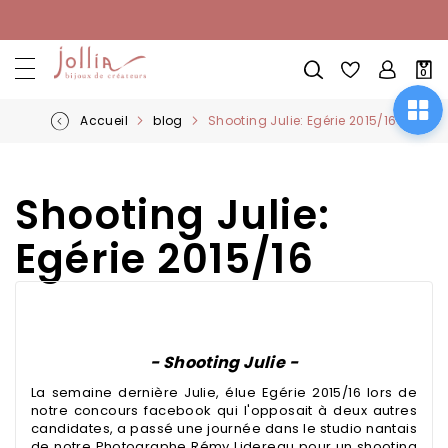
Allez
au
contenu
Mon
0
pani
Accueil
blog
Shooting Julie: Egérie 2015/16
Shooting Julie:
Egérie 2015/16
- Shooting Julie -
La semaine dernière Julie, élue Egérie 2015/16 lors de
notre concours facebook qui l'opposait à deux autres
candidates, a passé une journée dans le studio nantais
de notre Photographe Rémy Lidereau pour un shooting