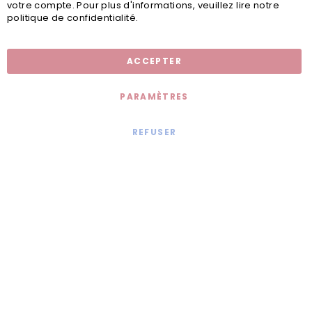
votre compte. Pour plus d'informations, veuillez lire notre
politique de confidentialité.
Inscription newsletter
ACCEPTER
PARAMÈTRES
REFUSER
Mentions légales
© 2020 - Jollia x
Comaite