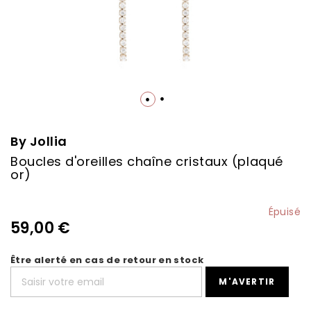
Skip
to
the
By Jollia
beginning
Boucles d'oreilles chaîne cristaux (plaqué
of
or)
the
images
gallery
Épuisé
59,00 €
Être alerté en cas de retour en stock
M'AVERTIR