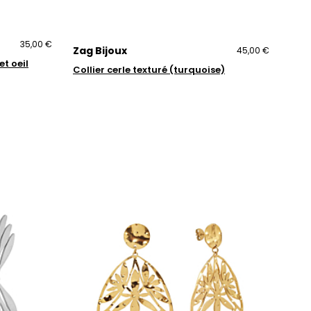
35,00 €
Zag Bijoux
45,00 €
t oeil
Collier cerle texturé (turquoise)