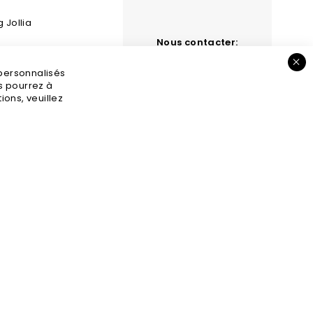
g Jollia
Nous contacter:
 et retours
contact@jollia.fr
 personnalisés
s légales
us pourrez à
ons, veuillez
GV