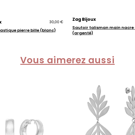
Zag Bijoux
x
30,00 €
Sautoir talisman main nacre e
astique pierre bille (blanc)
(argenté)
Vous aimerez aussi