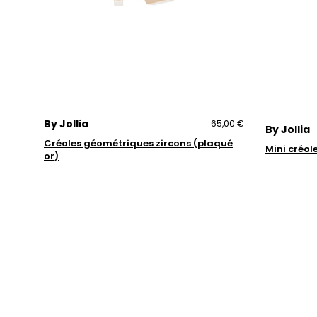
By Jollia
65,00 €
By Jollia
Créoles géométriques zircons (plaqué
Mini créol
or)
Trustpilot