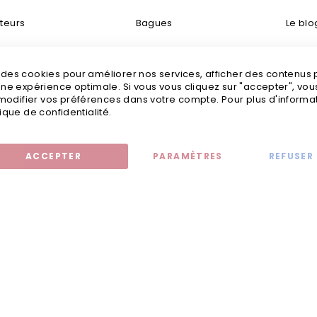
teurs
Bagues
Le blo
taisie
Bracelets
Livraisons
s des cookies pour améliorer nos services, afficher des contenus
tretien
Boucles d’oreilles
Mention
 une expérience optimale. Si vous vous cliquez sur "accepter", vo
odifier vos préférences dans votre compte. Pour plus d'informati
tailles
Bijoux fantaisie
C
tique de confidentialité.
ACCEPTER
PARAMÈTRES
REFUSER
Mentions légales
© 2020 - Jollia x
Comaite