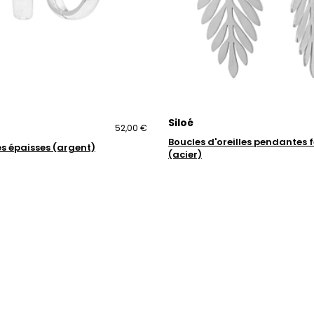
Siloé
52,00 €
Boucles d'oreilles pendantes f
es épaisses (argent)
(acier)