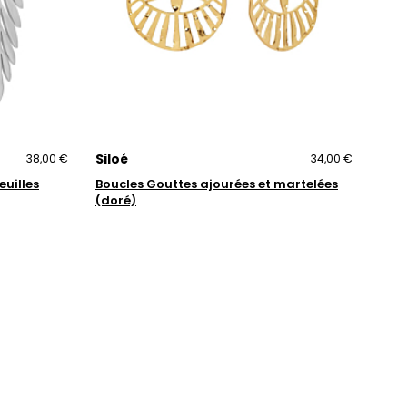
Siloé
38,00 €
34,00 €
euilles
Boucles Gouttes ajourées et martelées
(doré)