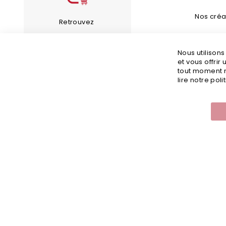
Nos créa
Retrouvez
Bijoux Fan
les bijoux de notre
Nous utilison
Guide d’en
compte Instagram
et vous offrir
tout moment m
Guide des 
lire notre poli