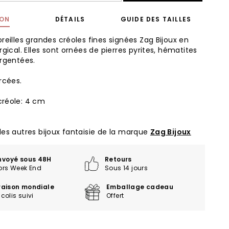
ION
DÉTAILS
GUIDE DES TAILLES
oreilles grandes créoles fines signées Zag Bijoux en
rgical. Elles sont ornées de pierres pyrites, hématites
argentées.
rcées.
créole: 4 cm
les autres bijoux fantaisie de la marque
Zag Bijoux
nvoyé sous 48H
Retours
ors Week End
Sous 14 jours
vraison mondiale
Emballage cadeau
colis suivi
Offert