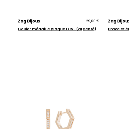
Zag Bijoux
Zag Bijou
29,00 €
Collier médaille plaque LOVE (argenté)
Bracelet él