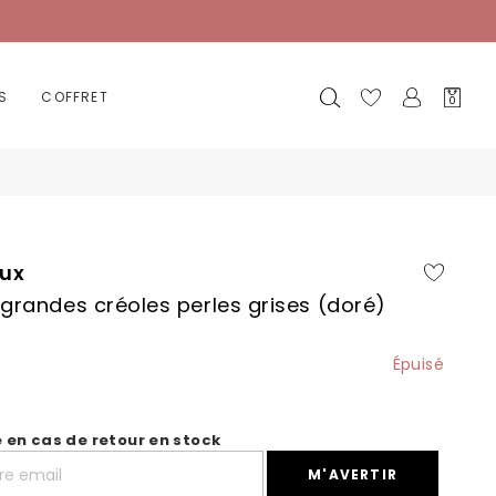
Mon
S
COFFRET
0
panier
oux
grandes créoles perles grises (doré)
Épuisé
é en cas de retour en stock
M'AVERTIR