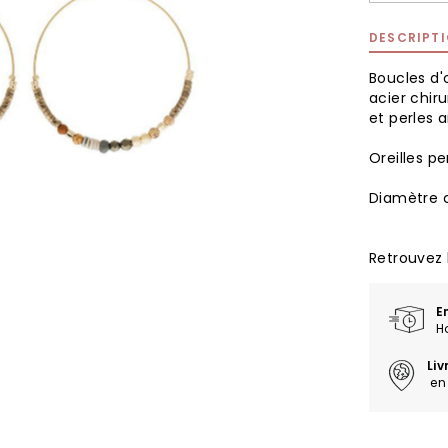
DESCRIPT
Boucles d'
acier chiru
et perles 
Oreilles pe
Diamètre 
Retrouvez 
E
H
Li
en 