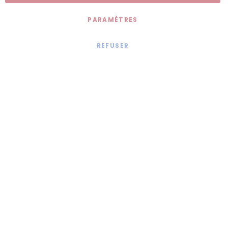
PARAMÈTRES
REFUSER
Mentions légales
© 2020 - Jollia x
Comaite