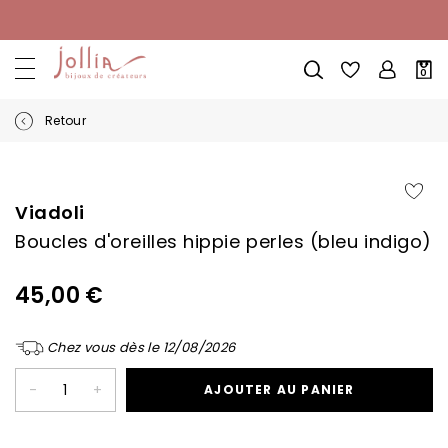
Allez
au
contenu
Mon
0
pani
Retour
Skip
Skip
to
to
the
the
Viadoli
end
beginning
Boucles d'oreilles hippie perles (bleu indigo)
of
of
the
the
images
images
45,00 €
gallery
gallery
Chez vous dès le 12/08/2026
-
+
AJOUTER AU PANIER