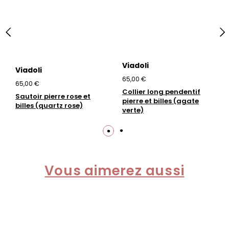
Viadoli
Viadoli
65,00 €
65,00 €
Collier long pendentif
Sautoir pierre rose et
pierre et billes (agate
billes (quartz rose)
verte)
Vous aimerez aussi