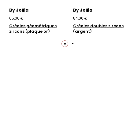
By Jollia
By Jollia
65,00 €
84,00 €
Créoles géométriques
Créoles doubles zircons
zircons (plaqué or)
(argent)
Trustpilot