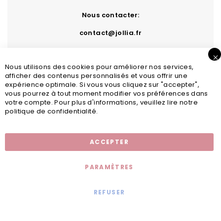
Nous contacter:
contact@jollia.fr
Nous utilisons des cookies pour améliorer nos services,
afficher des contenus personnalisés et vous offrir une
expérience optimale. Si vous vous cliquez sur "accepter",
vous pourrez à tout moment modifier vos préférences dans
votre compte. Pour plus d'informations, veuillez lire notre
politique de confidentialité.
Inscription newsletter
ACCEPTER
PARAMÈTRES
REFUSER
Mentions légales
© 2020 - Jollia x
Comaite