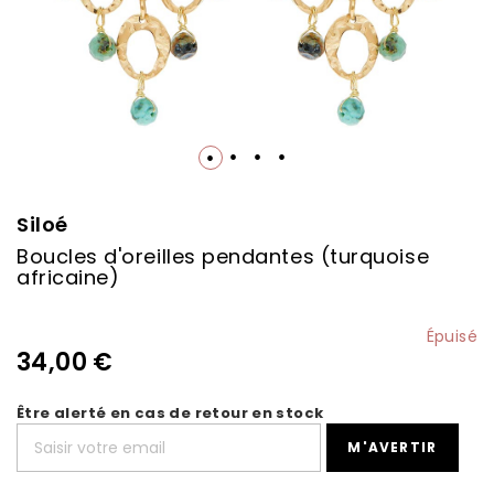
Skip
to
the
Siloé
beginning
Boucles d'oreilles pendantes (turquoise
of
africaine)
the
images
gallery
Épuisé
34,00 €
Être alerté en cas de retour en stock
M'AVERTIR