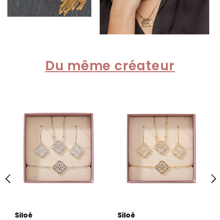
Du même créateur
Siloé
Siloé