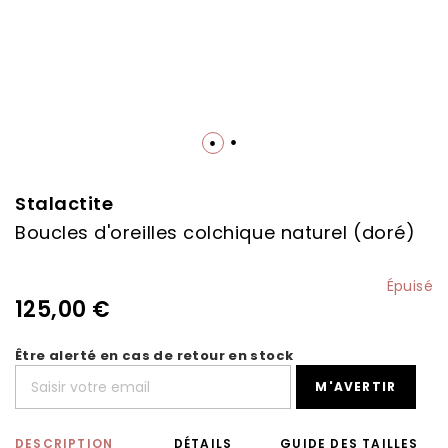
Skip
to
the
Stalactite
beginning
Boucles d'oreilles colchique naturel (doré)
of
the
images
Épuisé
gallery
125,00 €
Être alerté en cas de retour en stock
M'AVERTIR
DESCRIPTION
DÉTAILS
GUIDE DES TAILLES