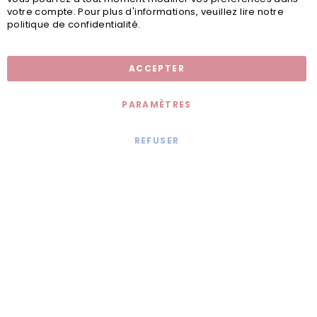
votre compte. Pour plus d'informations, veuillez lire notre
politique de confidentialité.
Inscription newsletter
ACCEPTER
PARAMÈTRES
REFUSER
Mentions légales
© 2020 - Jollia x
Comaite