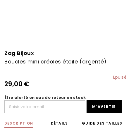
Skip
to
the
Zag Bijoux
beginning
Boucles mini créoles étoile (argenté)
of
the
images
Épuisé
gallery
29,00 €
Être alerté en cas de retour en stock
M'AVERTIR
DESCRIPTION
DÉTAILS
GUIDE DES TAILLES