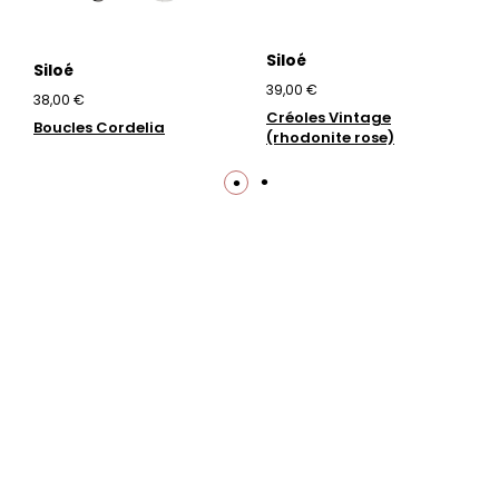
Siloé
Siloé
39,00 €
38,00 €
Créoles Vintage
Boucles Cordelia
(rhodonite rose)
Trustpilot