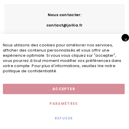
Nous contacter:
contact@jollia.fr
Nous utilisons des cookies pour améliorer nos services,
afficher des contenus personnalisés et vous offrir une
expérience optimale. Si vous vous cliquez sur "accepter",
vous pourrez à tout moment modifier vos préférences dans
votre compte. Pour plus d'informations, veuillez lire notre
politique de confidentialité.
Inscription newsletter
ACCEPTER
PARAMÈTRES
REFUSER
Mentions légales
© 2020 - Jollia x
Comaite