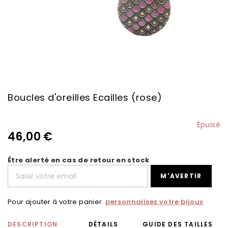
Skip
to
the
Boucles d'oreilles Ecailles (rose)
beginning
of
the
Épuisé
images
46,00 €
gallery
Être alerté en cas de retour en stock
M'AVERTIR
Pour ajouter à votre panier.
personnalisez votre bijoux
DESCRIPTION
DÉTAILS
GUIDE DES TAILLES