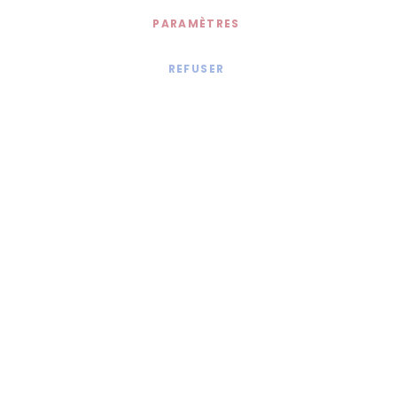
PARAMÈTRES
REFUSER
Mentions légales
© 2020 - Jollia x
Comaite