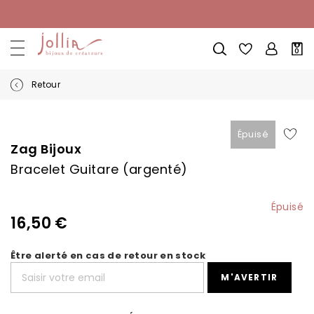
Allez
au
contenu
Mon
0
pani
Retour
Skip
Skip
to
to
Épuisé
the
the
Zag Bijoux
end
beginning
Bracelet Guitare (argenté)
of
of
the
the
images
images
Épuisé
gallery
gallery
16,50 €
Être alerté en cas de retour en stock
M'AVERTIR