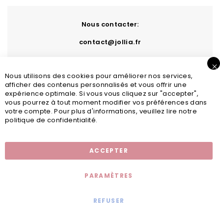
Nous contacter:
contact@jollia.fr
Nous utilisons des cookies pour améliorer nos services,
afficher des contenus personnalisés et vous offrir une
expérience optimale. Si vous vous cliquez sur "accepter",
vous pourrez à tout moment modifier vos préférences dans
votre compte. Pour plus d'informations, veuillez lire notre
politique de confidentialité.
Inscription newsletter
ACCEPTER
PARAMÈTRES
REFUSER
Mentions légales
© 2020 - Jollia x
Comaite