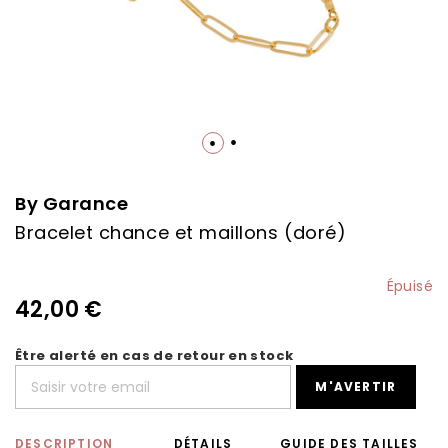
Skip
to
the
By Garance
beginning
Bracelet chance et maillons (doré)
of
the
images
Épuisé
gallery
42,00 €
Être alerté en cas de retour en stock
M'AVERTIR
DESCRIPTION
DÉTAILS
GUIDE DES TAILLES