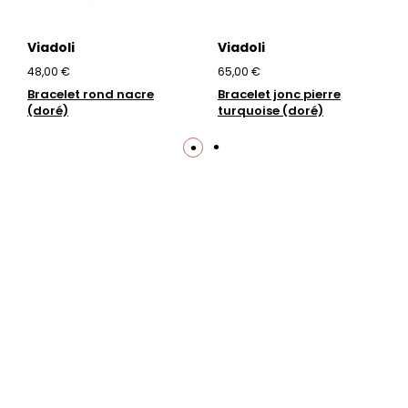
Viadoli
Viadoli
48,00 €
65,00 €
Bracelet rond nacre
Bracelet jonc pierre
(doré)
turquoise (doré)
Trustpilot