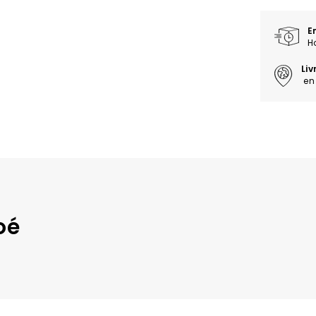
E
H
Li
en 
oé