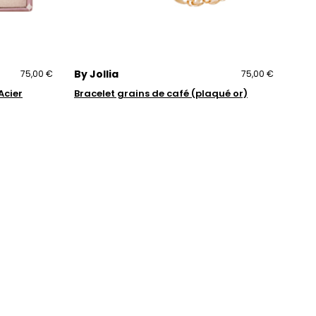
By Jollia
75,00 €
75,00 €
Acier
Bracelet grains de café (plaqué or)