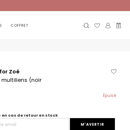
Mon
S
COFFRET
0
panier
for Zoé
 multiliens (noir
Épuisé
é en cas de retour en stock
M'AVERTIR