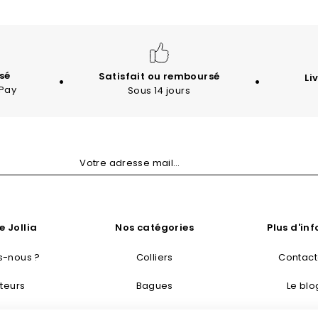
sé
Satisfait ou remboursé
Li
 Pay
Sous 14 jours
e Jollia
Nos catégories
Plus d'in
-nous ?
Colliers
Contac
teurs
Bagues
Le blo
taisie
Bracelets
Livraisons