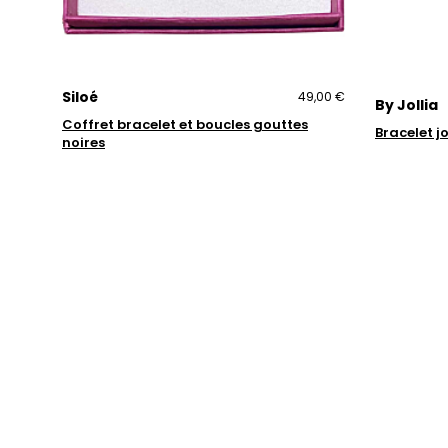
Siloé
49,00 €
By Jollia
Coffret bracelet et boucles gouttes
Bracelet j
noires
Trustpilot