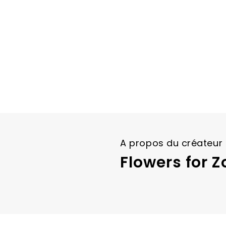
images
gallery
A propos du créateur
Flowers for Z