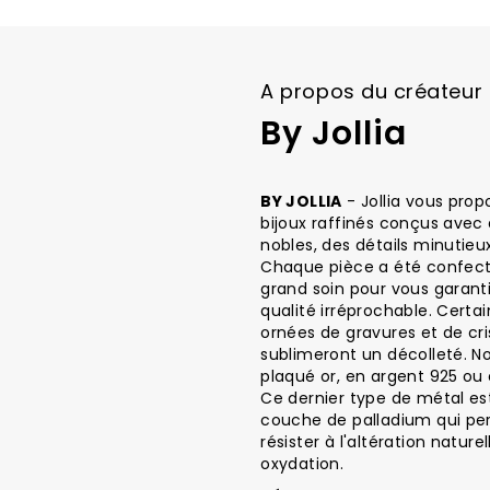
images
gallery
A propos du créateur
By Jollia
BY JOLLIA
- Jollia vous prop
bijoux raffinés conçus avec
nobles, des détails minutieux
Chaque pièce a été confect
grand soin pour vous garant
qualité irréprochable. Certa
ornées de gravures et de cri
sublimeront un décolleté. No
plaqué or, en argent 925 ou 
Ce dernier type de métal e
couche de palladium qui pe
résister à l'altération natur
oxydation.