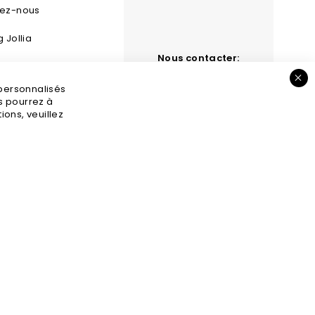
tez-nous
g Jollia
Nous contacter:
 et retours
contact@jollia.fr
 personnalisés
s légales
us pourrez à
ons, veuillez
GV