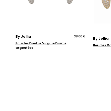
By Jollia
38,00 €
By Jollia
Boucles Double Virgule Diams
Boucles D
argentées
Trustpilot