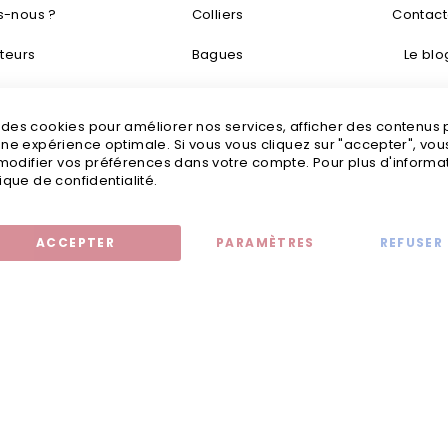
-nous ?
Colliers
Contac
teurs
Bagues
Le blo
taisie
Bracelets
Livraisons
s des cookies pour améliorer nos services, afficher des contenus
tretien
Boucles d’oreilles
Mention
 une expérience optimale. Si vous vous cliquez sur "accepter", vo
odifier vos préférences dans votre compte. Pour plus d'informati
tailles
Bijoux fantaisie
C
tique de confidentialité.
ACCEPTER
PARAMÈTRES
REFUSER
Mentions légales
© 2020 - Jollia x
Comaite