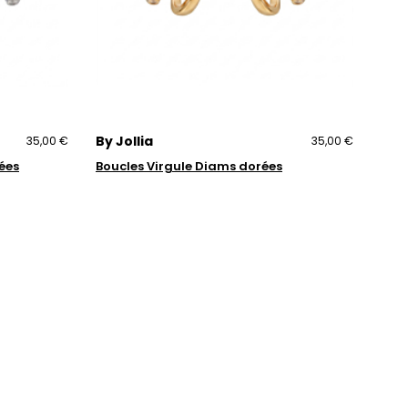
By Jollia
35,00 €
35,00 €
ées
Boucles Virgule Diams dorées