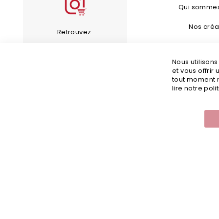
Qui sommes
Nos créa
Retrouvez
Bijoux Fan
les bijoux de notre
Nous utilison
Guide d’en
compte Instagram
et vous offrir
tout moment m
Guide des 
lire notre poli