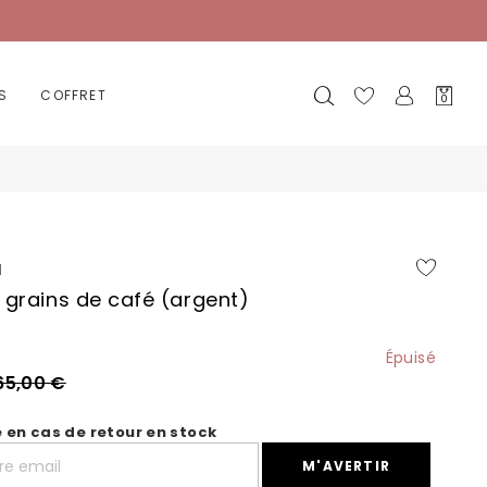
Mon
S
COFFRET
0
panier
a
 grains de café (argent)
Épuisé
65,00 €
é en cas de retour en stock
M'AVERTIR