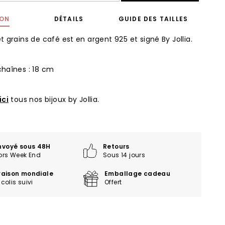
ION
DÉTAILS
GUIDE DES TAILLES
t grains de café est en argent 925 et signé By Jollia.
haînes : 18 cm
ici
tous nos bijoux by Jollia.
nvoyé sous 48H
Retours
ors Week End
Sous 14 jours
vraison mondiale
Emballage cadeau
colis suivi
Offert