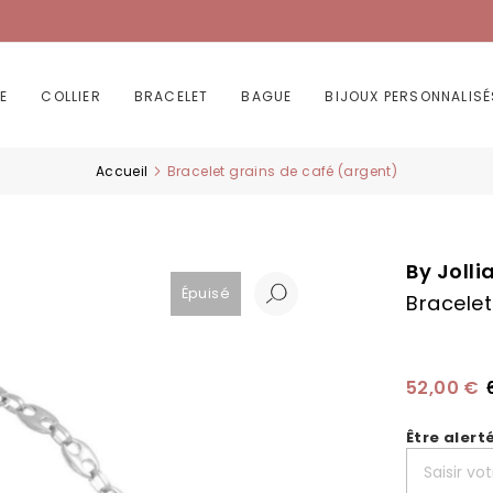
E
COLLIER
BRACELET
BAGUE
BIJOUX PERSONNALISÉ
Accueil
Bracelet grains de café (argent)
By Jolli
Épuisé
Bracelet
52,00 €
Être alert