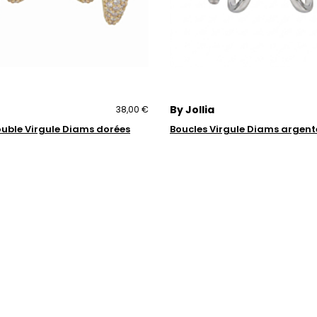
By Jollia
38,00 €
ouble Virgule Diams dorées
Boucles Virgule Diams argent