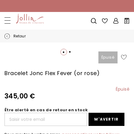
Allez
au
contenu
Mon
0
pani
Retour
Skip
to
Épuisé
Skip
the
to
end
the
of
Bracelet Jonc Flex Fever (or rose)
beginning
the
of
images
the
gallery
Épuisé
images
345,00 €
gallery
Être alerté en cas de retour en stock
M'AVERTIR