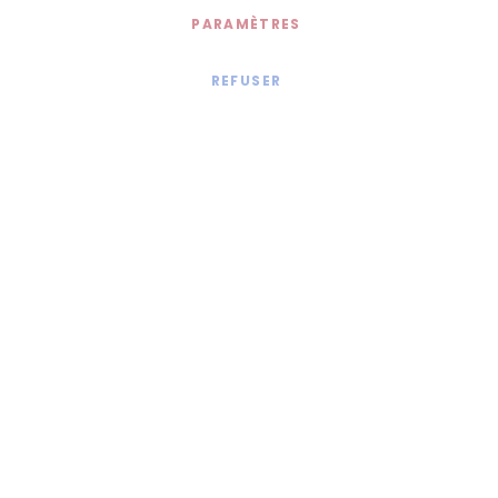
PARAMÈTRES
REFUSER
Mentions légales
© 2020 - Jollia x
Comaite