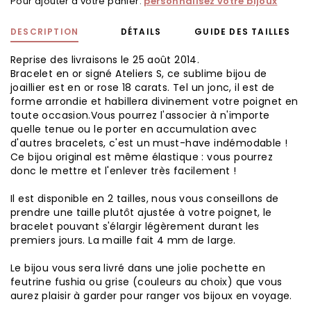
Pour ajouter à votre panier.
personnalisez votre bijoux
DESCRIPTION
DÉTAILS
GUIDE DES TAILLES
Reprise des livraisons le 25 août 2014.
Bracelet en or signé Ateliers S, ce sublime bijou de
joaillier est en or rose 18 carats. Tel un jonc, il est de
forme arrondie et habillera divinement votre poignet en
toute occasion.Vous pourrez l'associer à n'importe
quelle tenue ou le porter en accumulation avec
d'autres bracelets, c'est un must-have indémodable !
Ce bijou original est même élastique : vous pourrez
donc le mettre et l'enlever très facilement !
Il est disponible en 2 tailles, nous vous conseillons de
prendre une taille plutôt ajustée à votre poignet, le
bracelet pouvant s'élargir légèrement durant les
premiers jours. La maille fait 4 mm de large.
Le bijou vous sera livré dans une jolie pochette en
feutrine fushia ou grise (couleurs au choix) que vous
aurez plaisir à garder pour ranger vos bijoux en voyage.