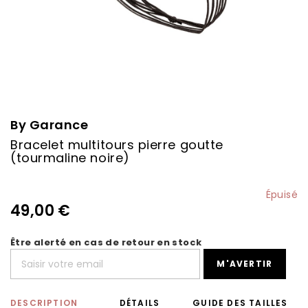
Skip
to
the
By Garance
beginning
Bracelet multitours pierre goutte
of
(tourmaline noire)
the
images
gallery
Épuisé
49,00 €
Être alerté en cas de retour en stock
M'AVERTIR
DESCRIPTION
DÉTAILS
GUIDE DES TAILLES