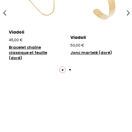
Viadoli
Viadoli
45,00 €
50,00 €
Bracelet chaîne
classique et feuille
Jonc martelé (doré)
(doré)
Trustpilot