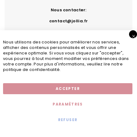
Nous contacter:
contact@jollia.fr
Nous utilisons des cookies pour améliorer nos services,
afficher des contenus personnalisés et vous offrir une
expérience optimale. Si vous vous cliquez sur "accepter",
vous pourrez à tout moment modifier vos préférences dans
votre compte. Pour plus d'informations, veuillez lire notre
politique de confidentialité.
Inscription newsletter
ACCEPTER
PARAMÈTRES
REFUSER
Mentions légales
© 2020 - Jollia x
Comaite