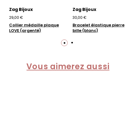
Zag Bijoux
Zag Bijoux
29,00 €
30,00 €
Collier médaille plaque
Bracelet élastique pierre
LOVE (argenté)
bille (blanc)
Vous aimerez aussi