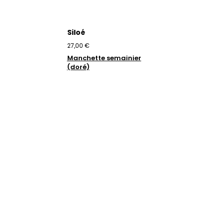
Siloé
27,00 €
Manchette semainier
(doré)
Trustpilot