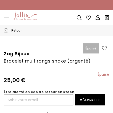
Allez
au
contenu
Mon
0
pani
Retour
Skip
Skip
to
to
Épuisé
the
the
Zag Bijoux
end
beginning
Bracelet multirangs snake (argenté)
of
of
the
the
images
images
Épuisé
gallery
gallery
25,00 €
Être alerté en cas de retour en stock
M'AVERTIR