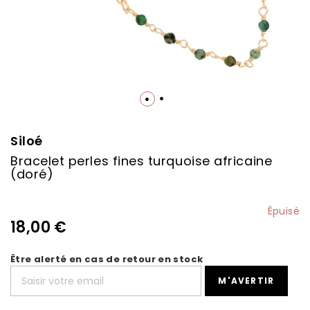
Skip
to
the
Siloé
beginning
Bracelet perles fines turquoise africaine
of
(doré)
the
images
gallery
Épuisé
18,00 €
Être alerté en cas de retour en stock
M'AVERTIR