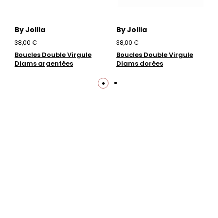
By Jollia
By Jollia
38,00 €
38,00 €
Boucles Double Virgule
Boucles Double Virgule
Diams argentées
Diams dorées
Trustpilot