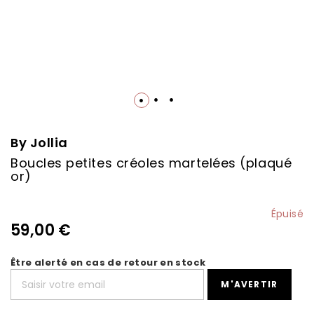
Skip
to
the
By Jollia
beginning
Boucles petites créoles martelées (plaqué
of
or)
the
images
gallery
Épuisé
59,00 €
Être alerté en cas de retour en stock
M'AVERTIR