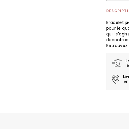
DESCRIPT
Bracelet
p
pour le qu
qu'il s'agi
décontract
Retrouvez 
E
H
Li
en 