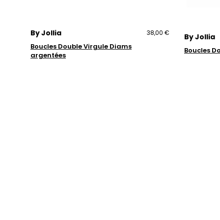
By Jollia
38,00 €
By Jollia
Boucles Double Virgule Diams
Boucles D
argentées
Trustpilot