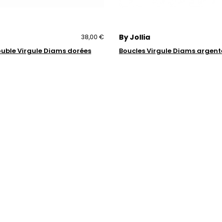
By Jollia
38,00 €
ouble Virgule Diams dorées
Boucles Virgule Diams argent