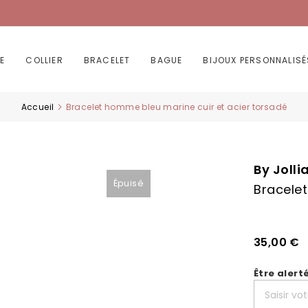
E
COLLIER
BRACELET
BAGUE
BIJOUX PERSONNALISÉ
Accueil
Bracelet homme bleu marine cuir et acier torsadé
By Jolli
Épuisé
Bracelet
35,00 €
Être alert