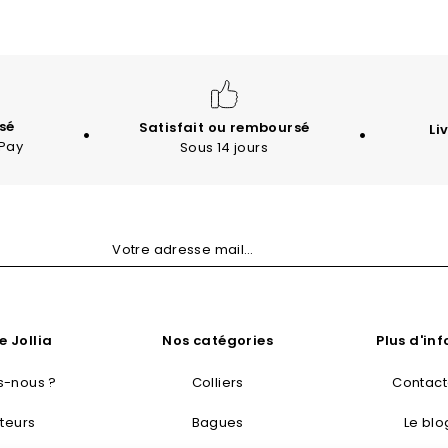
sé
Satisfait ou remboursé
Li
 Pay
Sous 14 jours
e Jollia
Nos catégories
Plus d'in
-nous ?
Colliers
Contac
teurs
Bagues
Le blo