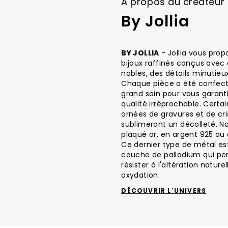
A propos du créateur
By Jollia
BY JOLLIA
- Jollia vous prop
bijoux raffinés conçus avec
nobles, des détails minutieux
Chaque pièce a été confect
grand soin pour vous garant
qualité irréprochable. Certa
ornées de gravures et de cri
sublimeront un décolleté. No
plaqué or, en argent 925 ou 
Ce dernier type de métal e
couche de palladium qui pe
résister à l'altération natur
oxydation.
DÉCOUVRIR L'UNIVERS