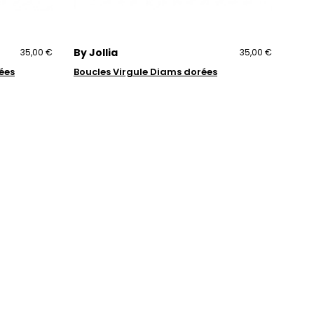
By Jollia
35,00 €
35,00 €
ées
Boucles Virgule Diams dorées