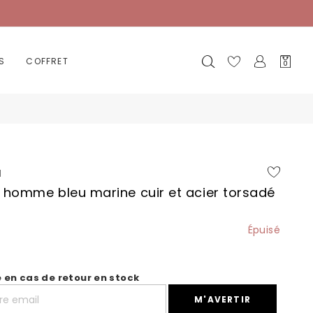
Mon
S
COFFRET
0
panier
a
 homme bleu marine cuir et acier torsadé
Épuisé
é en cas de retour en stock
M'AVERTIR