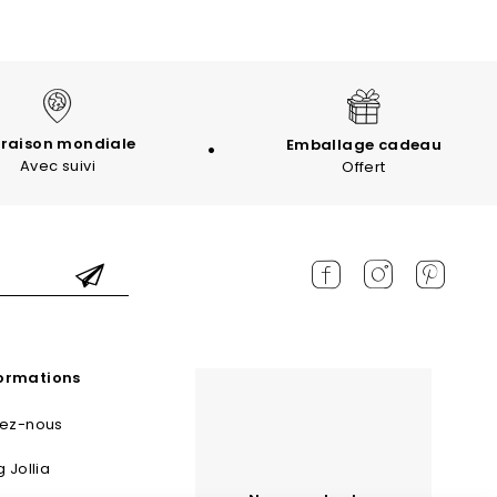
vraison mondiale
Emballage cadeau
Avec suivi
Offert
formations
tez-nous
g Jollia