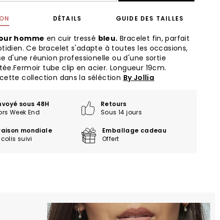
ION
DÉTAILS
GUIDE DES TAILLES
our homme
en cuir tressé
bleu.
Bracelet fin, parfait
otidien. Ce bracelet s'adapte à toutes les occasions,
sse d'une réunion professionelle ou d'une sortie
ée.Fermoir tube clip en acier. Longueur 19cm.
cette collection dans la séléction
By Jollia
nvoyé sous 48H
Retours
ors Week End
Sous 14 jours
vraison mondiale
Emballage cadeau
colis suivi
Offert