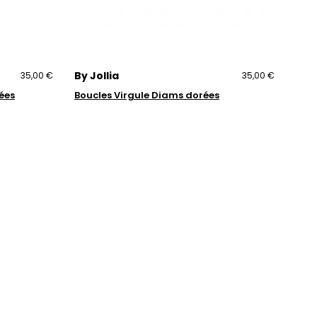
By Jollia
35,00 €
35,00 €
ées
Boucles Virgule Diams dorées