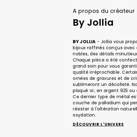
images
gallery
A propos du créateur
By Jollia
BY JOLLIA
- Jollia vous prop
bijoux raffinés conçus avec
nobles, des détails minutieux
Chaque pièce a été confect
grand soin pour vous garant
qualité irréprochable. Certa
ornées de gravures et de cri
sublimeront un décolleté. No
plaqué or, en argent 925 ou 
Ce dernier type de métal e
couche de palladium qui pe
résister à l'altération natur
oxydation.
DÉCOUVRIR L'UNIVERS