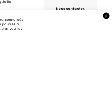
g Jollia
Nous contacter:
 et retours
contact@jollia.fr
 personnalisés
s légales
us pourrez à
ons, veuillez
GV