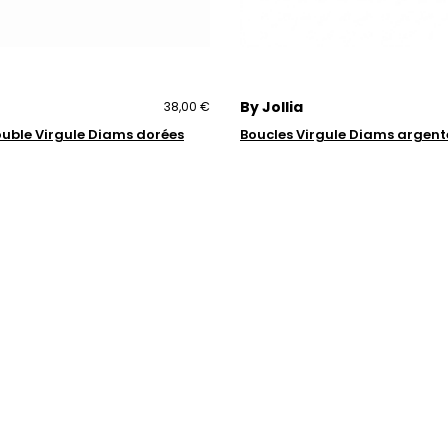
By Jollia
38,00 €
ouble Virgule Diams dorées
Boucles Virgule Diams argent