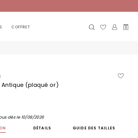
Mon
S
COFFRET
0
panier
a
 Antique (plaqué or)
ous dès le 10/08/2026
ION
DÉTAILS
GUIDE DES TAILLES