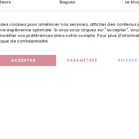
teurs
Bagues
Le blo
taisie
Bracelets
Livraisons
s des cookies pour améliorer nos services, afficher des contenus
tretien
Boucles d’oreilles
Mention
 une expérience optimale. Si vous vous cliquez sur "accepter", vo
odifier vos préférences dans votre compte. Pour plus d'informati
tailles
Bijoux fantaisie
C
tique de confidentialité.
ACCEPTER
PARAMÈTRES
REFUSER
Mentions légales
© 2020 - Jollia x
Comaite