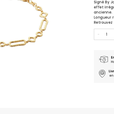
Signé By J
effet irré
ancienne.
Longueur r
Retrouvez 
-
E
H
Li
en 