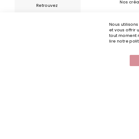
Nos créa
Retrouvez
Bijoux Fan
les bijoux de notre
Nous utilison
Guide d’en
compte Instagram
et vous offrir
tout moment m
Guide des 
lire notre poli