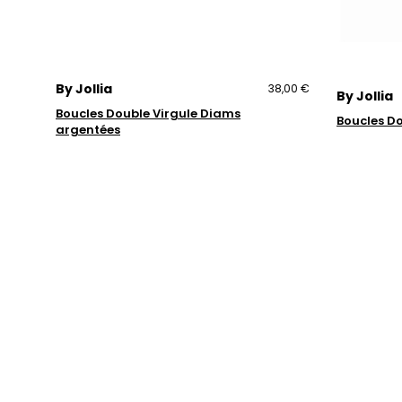
By Jollia
38,00 €
By Jollia
Boucles Double Virgule Diams
Boucles D
argentées
Trustpilot