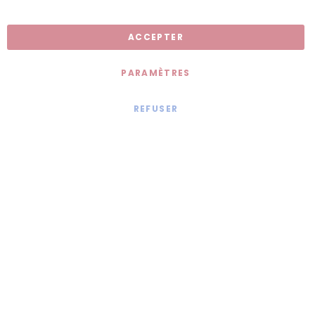
Inscription newsletter
ACCEPTER
PARAMÈTRES
REFUSER
Mentions légales
© 2020 - Jollia x
Comaite