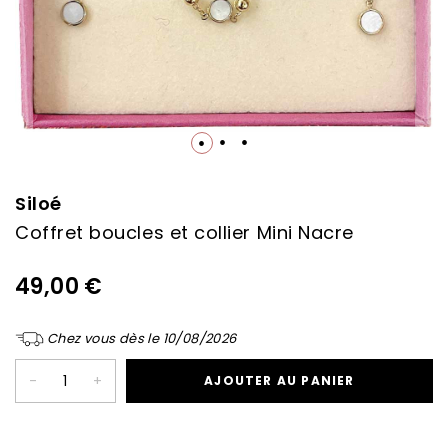
Skip
to
the
Siloé
beginning
Coffret boucles et collier Mini Nacre
of
the
images
49,00 €
gallery
Chez vous dès le 10/08/2026
-
+
AJOUTER AU PANIER