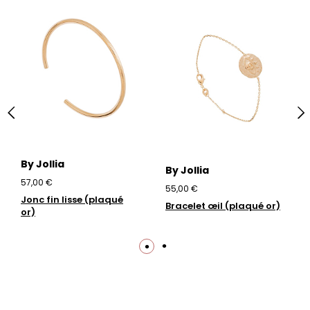
By Jollia
By Jollia
57,00 €
55,00 €
Jonc fin lisse (plaqué
Bracelet œil (plaqué or)
or)
Trustpilot