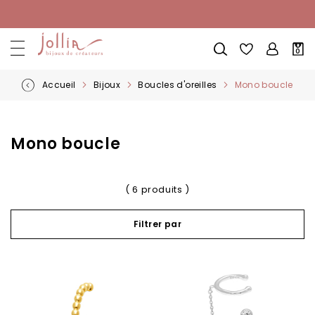
Allez
au
contenu
Mon
0
pani
Accueil
Bijoux
Boucles d'oreilles
Mono boucle
Mono boucle
( 6 produits )
Filtrer par