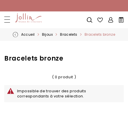
Allez
au
contenu
Mon
0
pani
Accueil
Bijoux
Bracelets
Bracelets bronze
Bracelets bronze
( 0 produit )
Impossible de trouver des produits
correspondants à votre sélection.