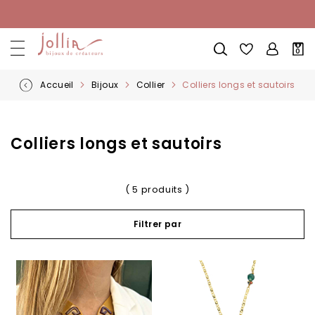
Allez
au
contenu
Mon
0
pani
Accueil
Bijoux
Collier
Colliers longs et sautoirs
Colliers longs et sautoirs
( 5 produits )
Filtrer par