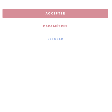
Inscription newsletter
ACCEPTER
PARAMÈTRES
REFUSER
Mentions légales
© 2020 - Jollia x
Comaite