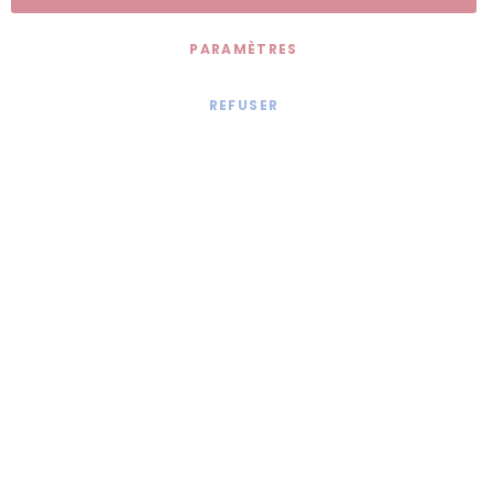
PARAMÈTRES
REFUSER
Mentions légales
© 2020 - Jollia x
Comaite