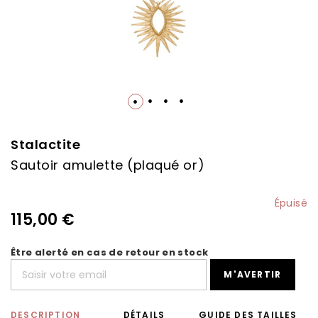
Skip
to
the
Stalactite
beginning
Sautoir amulette (plaqué or)
of
the
images
Épuisé
gallery
115,00 €
Être alerté en cas de retour en stock
M'AVERTIR
DESCRIPTION
DÉTAILS
GUIDE DES TAILLES