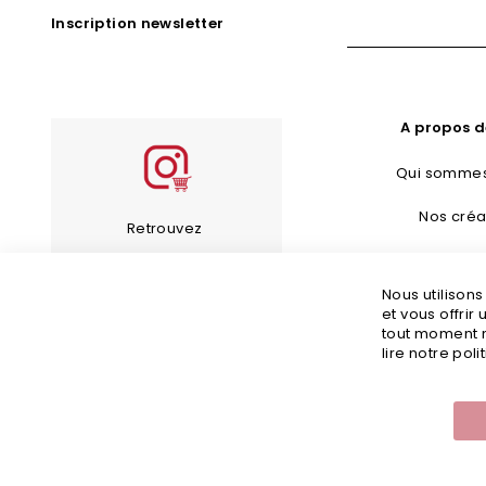
Inscription newsletter
A propos d
Qui sommes
Nos créa
Retrouvez
Bijoux Fan
les bijoux de notre
Nous utilison
Guide d’en
compte Instagram
et vous offrir
tout moment m
Guide des 
lire notre poli