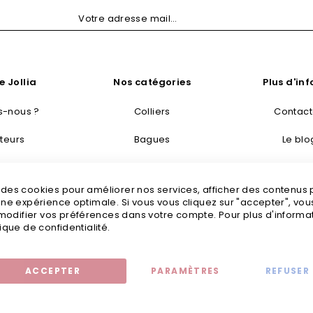
e Jollia
Nos catégories
Plus d'in
-nous ?
Colliers
Contac
teurs
Bagues
Le blo
taisie
Bracelets
Livraisons
s des cookies pour améliorer nos services, afficher des contenus
tretien
Boucles d’oreilles
Mention
 une expérience optimale. Si vous vous cliquez sur "accepter", vo
odifier vos préférences dans votre compte. Pour plus d'informati
tailles
Bijoux fantaisie
C
tique de confidentialité.
ACCEPTER
PARAMÈTRES
REFUSER
Mentions légales
© 2020 - Jollia x
Comaite