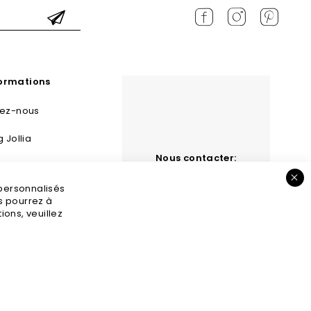
formations
tez-nous
g Jollia
Nous contacter:
 et retours
contact@jollia.fr
 personnalisés
s légales
us pourrez à
ons, veuillez
GV