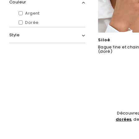
Couleur
Argent
Dorée
Style
Siloé
Bague fine et chain
(doré)
Découvrez
dorées
, d