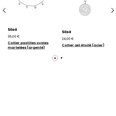
Siloé
Siloé
35,00 €
24,00 €
Collier pastilles ovales
Collier œil étoilé (acier)
martelées (argenté)
Trustpilot