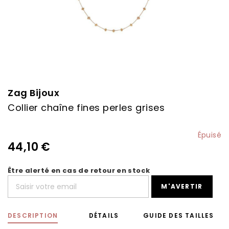
Skip
to
the
Zag Bijoux
beginning
Collier chaîne fines perles grises
of
the
images
Épuisé
gallery
44,10 €
Être alerté en cas de retour en stock
M'AVERTIR
DESCRIPTION
DÉTAILS
GUIDE DES TAILLES