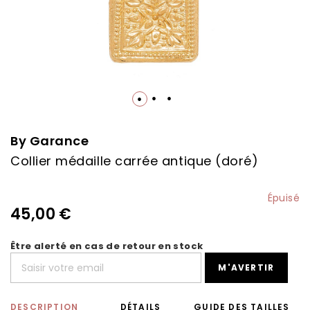
Skip
to
the
By Garance
beginning
Collier médaille carrée antique (doré)
of
the
images
Épuisé
gallery
45,00 €
Être alerté en cas de retour en stock
M'AVERTIR
DESCRIPTION
DÉTAILS
GUIDE DES TAILLES