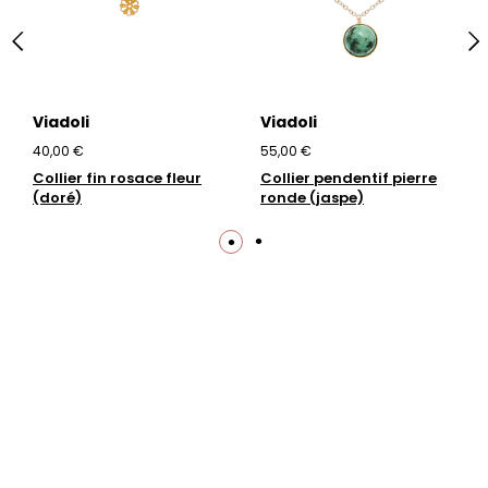
Viadoli
Viadoli
40,00 €
55,00 €
Collier fin rosace fleur
Collier pendentif pierre
(doré)
ronde (jaspe)
Trustpilot