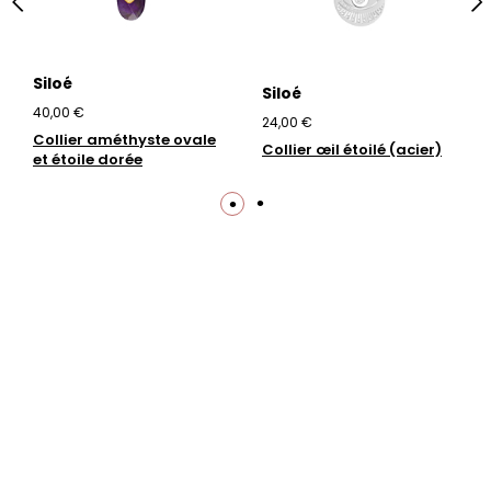
Siloé
Siloé
40,00 €
24,00 €
Collier améthyste ovale
Collier œil étoilé (acier)
et étoile dorée
Trustpilot