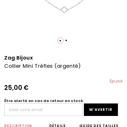
Skip
to
the
Zag Bijoux
beginning
Collier Mini Trèfles (argenté)
of
the
images
Épuisé
gallery
25,00 €
Être alerté en cas de retour en stock
M'AVERTIR
DESCRIPTION
DÉTAILS
GUIDE DES TAILLES