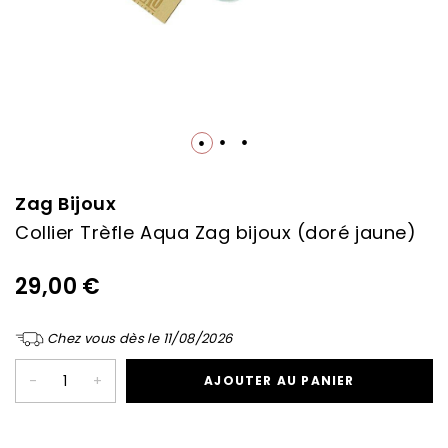
Skip
to
the
Zag Bijoux
beginning
Collier Trèfle Aqua Zag bijoux (doré jaune)
of
the
images
29,00 €
gallery
Chez vous dès le 11/08/2026
-
+
AJOUTER AU PANIER