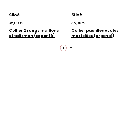
Siloé
Siloé
35,00 €
35,00 €
Collier 2 rangs maillons
Collier pastilles ovales
et talisman (argenté)
martelées (argenté)
Trustpilot