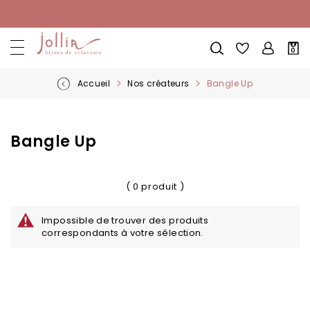
Allez
au
contenu
Mon
0
pani
Accueil
Nos créateurs
Bangle Up
Bangle Up
( 0 produit )
Impossible de trouver des produits
correspondants à votre sélection.