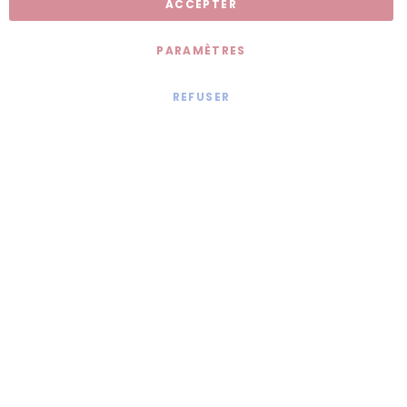
ACCEPTER
PARAMÈTRES
REFUSER
Mentions légales
© 2020 - Jollia x
Comaite