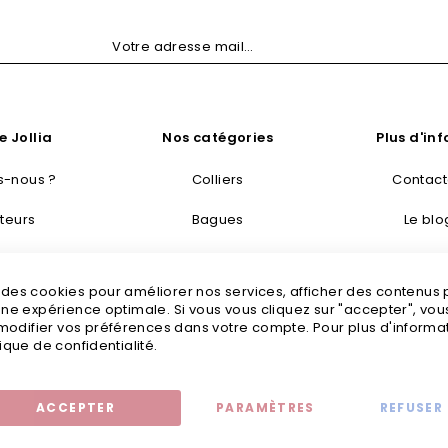
e Jollia
Nos catégories
Plus d'in
-nous ?
Colliers
Contac
teurs
Bagues
Le blo
taisie
Bracelets
Livraisons
s des cookies pour améliorer nos services, afficher des contenus
tretien
Boucles d’oreilles
Mention
 une expérience optimale. Si vous vous cliquez sur "accepter", vo
odifier vos préférences dans votre compte. Pour plus d'informati
tailles
Bijoux fantaisie
C
tique de confidentialité.
ACCEPTER
PARAMÈTRES
REFUSER
Mentions légales
© 2020 - Jollia x
Comaite