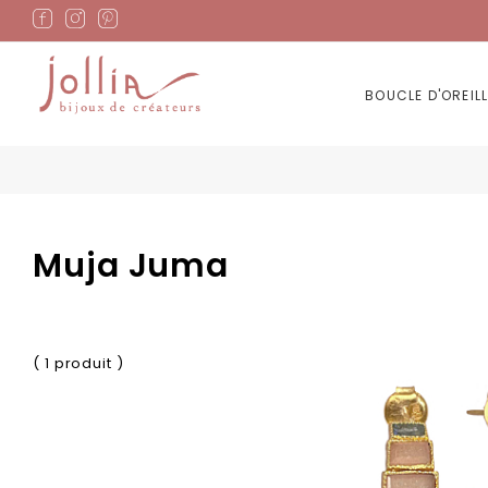
Allez
au
contenu
BOUCLE D'OREILL
Muja Juma
( 1 produit )