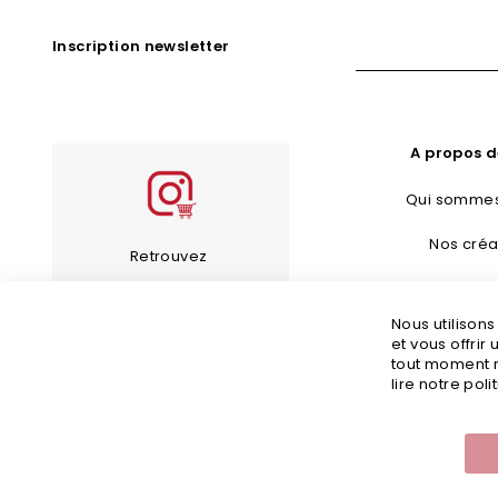
Inscription newsletter
A propos d
Qui sommes
Nos créa
Retrouvez
Bijoux Fan
les bijoux de notre
Nous utilison
Guide d’en
compte Instagram
et vous offrir
tout moment m
Guide des 
lire notre poli