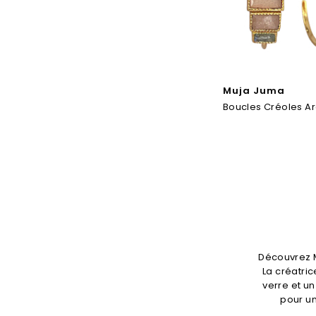
Muja Juma
Boucles Créoles A
Découvrez M
La créatric
verre et un
pour un