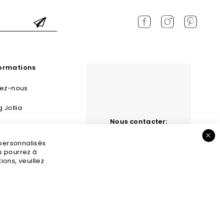
formations
tez-nous
g Jollia
Nous contacter:
 et retours
contact@jollia.fr
 personnalisés
s légales
us pourrez à
ons, veuillez
GV