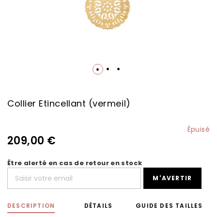
Skip
to
the
Collier Etincellant (vermeil)
beginning
of
the
Épuisé
images
209,00 €
gallery
Être alerté en cas de retour en stock
M'AVERTIR
DESCRIPTION
DÉTAILS
GUIDE DES TAILLES