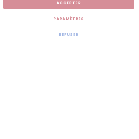
ACCEPTER
PARAMÈTRES
REFUSER
Mentions légales
© 2020 - Jollia x
Comaite