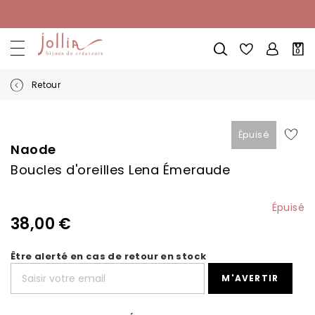
Allez
au
contenu
Mon
0
pani
Retour
Skip
Skip
to
to
Épuisé
the
the
Naode
end
beginning
Boucles d'oreilles Lena Émeraude
of
of
the
the
images
images
Épuisé
gallery
gallery
38,00 €
Être alerté en cas de retour en stock
M'AVERTIR