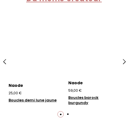
Naode
Naode
59,00 €
25,00 €
Boucles barock
Boucles demi lune jaune
burgundy