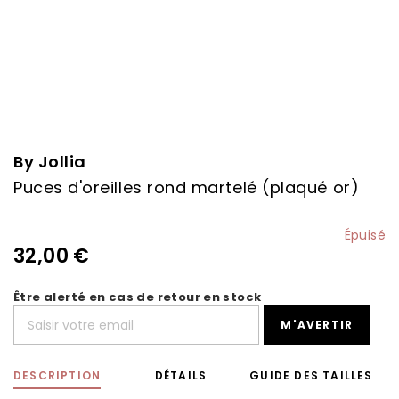
Skip
to
the
By Jollia
beginning
Puces d'oreilles rond martelé (plaqué or)
of
the
images
Épuisé
gallery
32,00 €
Être alerté en cas de retour en stock
M'AVERTIR
DESCRIPTION
DÉTAILS
GUIDE DES TAILLES