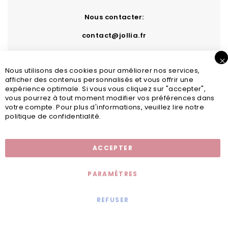
Nous contacter:
contact@jollia.fr
Nous utilisons des cookies pour améliorer nos services,
afficher des contenus personnalisés et vous offrir une
expérience optimale. Si vous vous cliquez sur "accepter",
vous pourrez à tout moment modifier vos préférences dans
votre compte. Pour plus d'informations, veuillez lire notre
politique de confidentialité.
Inscription newsletter
ACCEPTER
PARAMÈTRES
REFUSER
Mentions légales
© 2020 - Jollia x
Comaite